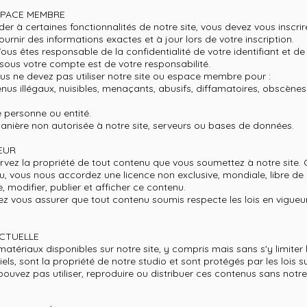
ESPACE MEMBRE
éder à certaines fonctionnalités de notre site, vous devez vous inscri
rnir des informations exactes et à jour lors de votre inscription.
ous êtes responsable de la confidentialité de votre identifiant et d
e sous votre compte est de votre responsabilité.
Vous ne devez pas utiliser notre site ou espace membre pour :
us illégaux, nuisibles, menaçants, abusifs, diffamatoires, obscène
e personne ou entité.
anière non autorisée à notre site, serveurs ou bases de données.
EUR
rvez la propriété de tout contenu que vous soumettez à notre site.
 vous nous accordez une licence non exclusive, mondiale, libre de d
e, modifier, publier et afficher ce contenu.
z vous assurer que tout contenu soumis respecte les lois en vigueur 
ECTUELLE
matériaux disponibles sur notre site, y compris mais sans s'y limiter 
iels, sont la propriété de notre studio et sont protégés par les lois s
 pouvez pas utiliser, reproduire ou distribuer ces contenus sans notre