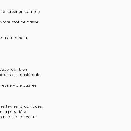
re et créer un compte
e votre mot de passe.
s ou autrement
 Cependant, en
roits et transférable
et ne viole pas les
les textes, graphiques,
ur la propriété
 autorisation écrite