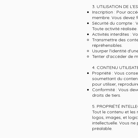
3. UTILISATION DE L'
Inscription : Pour acc
membre. Vous devez fou
Sécurité du compte : V
Toute activité réalisé
Activités interdites : 
Transmettre des conten
répréhensibles.
Usurper l'identité d'un
Tenter d'accéder de m
4. CONTENU UTILISAT
Propriété : Vous conse
soumettant du contenu,
pour utiliser, reproduir
Conformité : Vous deve
droits de tiers.
5. PROPRIÉTÉ INTELL
Tout le contenu et les 
logos, images, et logic
intellectuelle. Vous ne
préalable.