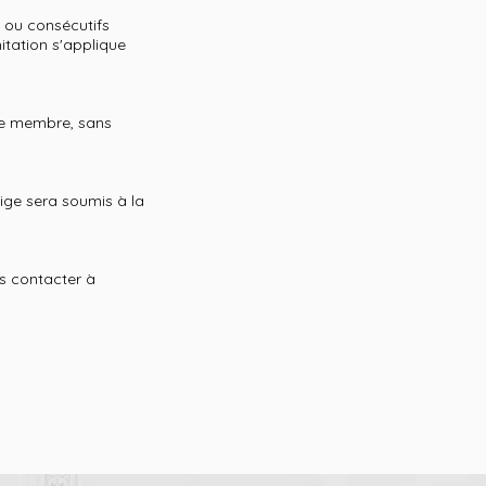
 ou consécutifs
mitation s'applique
ace membre, sans
itige sera soumis à la
us contacter à