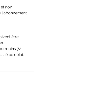
et non
de l'abonnement
oivent être
on.
s au moins 72
assé ce délai,