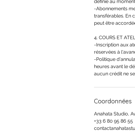
définie au moment 
-Abonnements men
transférables. En
peut être accordée
4. COURS ET ATE
-Inscription aux at
réservées à l'avan
-Politique d'annula
heures avant le déb
aucun crédit ne s
Coordonnées
Anahata Studio, A
+33 6 80 95 86 55
contactanahatast